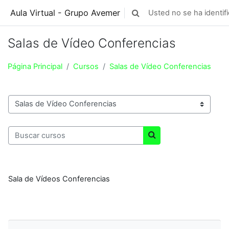
Saltar a contenido principal
Aula Virtual - Grupo Avemer
Usted no se ha identifi
Toggle search input
Salas de Vídeo Conferencias
Página Principal
Cursos
Salas de Vídeo Conferencias
Categorías
Buscar cursos
Buscar cursos
Sala de Vídeos Conferencias
Saltar Navegación