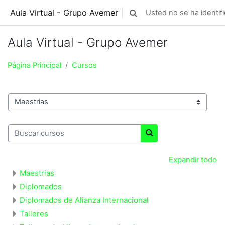
Saltar a contenido principal
Aula Virtual - Grupo Avemer
Usted no se ha identifi
Toggle search input
Aula Virtual - Grupo Avemer
Página Principal
Cursos
Categorías
Buscar cursos
Buscar cursos
Expandir todo
Maestrias
Diplomados
Diplomados de Alianza Internacional
Talleres