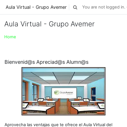
Skip to main content
Aula Virtual - Grupo Avemer
You are not logged in. 
Toggle search input
Aula Virtual - Grupo Avemer
Home
Bienvenid@s Apreciad@s Alumn@s
Aprovecha las ventajas que te ofrece el Aula Virtual del